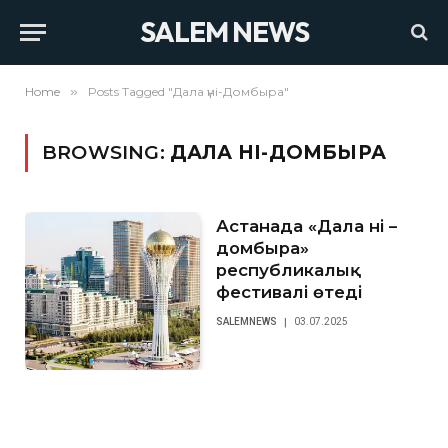
SALEM NEWS
Home
»
Posts Tagged "Дала үні-Домбыра"
BROWSING:
ДАЛА ҮНІ-ДОМБЫРА
Астанада «Дала үні –
домбыра»
республикалық
фестивалі өтеді
SALEMNEWS
03.07.2025