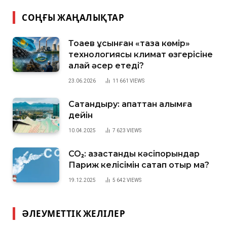
СОҢҒЫ ЖАҢАЛЫҚТАР
Тоқаев ұсынған «таза көмір»
технологиясы климат өзгерісіне
қалай әсер етеді?
23.06.2026
11 661
VIEWS
Сақтандыру: апаттан алымға
дейін
10.04.2025
7 623
VIEWS
CO₂: қазақстандық кәсіпорындар
Париж келісімін сақтап отыр ма?
19.12.2025
5 642
VIEWS
ӘЛЕУМЕТТІК ЖЕЛІЛЕР